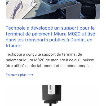
Techpole a développé un support pour le
terminal de paiement Miura M020 utilisé
dans les transports publics à Dublin, en
Irlande.
Techpole a conçu le support du terminal de
paiement Miura M020 de manière à ce qu'il puisse
être utilisé confortablement et en même temps
sans vibration lorsque le support est installé sur un
En savoir plus
bus. La société Metrictristarinc située à Cork, en
Irlande, nous aide à installer les supports sur les
véhicules de transport public irlandais.