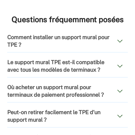
Questions fréquemment posées
Comment installer un support mural pour
TPE ?
L’installation d’un support mural pour TPE est simple :
Le support mural TPE est-il compatible
les supports sont livrés avec un kit de visserie, un
avec tous les modèles de terminaux ?
gabarit de perçage et une notice détaillée. Ils
s’adaptent à la plupart des murs (placo, béton, bois).
La majorité des supports muraux TPE sont
Où acheter un support mural pour
compatibles avec des marques comme Ingenico,
terminaux de paiement professionnel ?
Verifone ou Pax. Il est toutefois essentiel de vérifier la
compatibilité avec le modèle précis de votre terminal
Vous pouvez trouver des supports muraux pour
Peut-on retirer facilement le TPE d’un
de paiement.
terminaux de paiement dans les boutiques
support mural ?
spécialisées en matériel de point de vente ou
directement sur le site de Techpole.