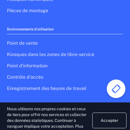
Pièces de montage
Environnements d'utilisation
Point de vente
Kiosques dans les zones de libre-service
Point d'information
Contrôle d'accès
Enregistrement des heures de travail
Nous utilisons nos propres cookies et ceux
Note légale
Politique de confidentialité
de tiers pour offrir nos services et collecter
Politique des cookies
des données statistiques. Continuer à
Accepter
naviguer implique votre acceptation.
Plus