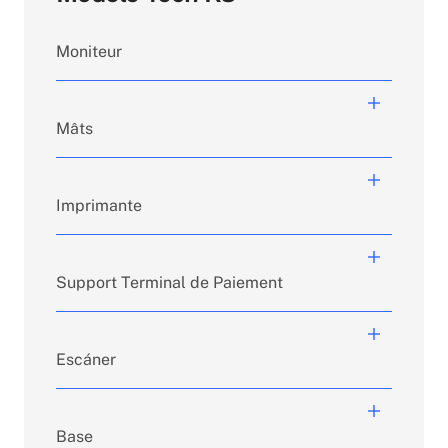
Moniteur
Mâts
Support VESA inclinable 75/100.
En fonction de la configuration de la
Imprimante
borne, des écrans tout-en-un de
Différentes hauteurs de mâts
différentes tailles peuvent être
disponibles : de 273 à 600 mm.
utilisés.
Support Terminal de Paiement
Le kiosque est conçu pour cacher et
Les imprimantes à sortie supérieure
protéger les câbles à l'intérieur des
ou frontale peuvent être utilisées.
mâts.
Escáner
Imprimantes : Epson TMT 70 II,
Bras terminal de paiement fixé au
Epson TMT 30, SAM 4S.
mât principal.
Base
Différentes longueurs de bras