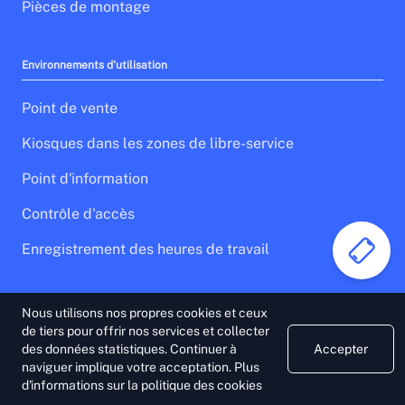
Pièces de montage
Environnements d'utilisation
Point de vente
Kiosques dans les zones de libre-service
Point d'information
Contrôle d'accès
Enregistrement des heures de travail
Nous utilisons nos propres cookies et ceux
Note légale
Politique de confidentialité
de tiers pour offrir nos services et collecter
Politique des cookies
des données statistiques. Continuer à
Accepter
naviguer implique votre acceptation.
Plus
d'informations sur la politique des cookies