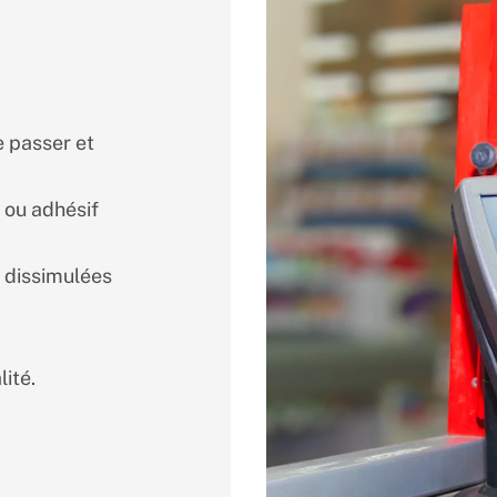
e passer et
s ou adhésif
nt dissimulées
ité.