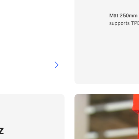
Mât 250mm 
supports TPE,
z