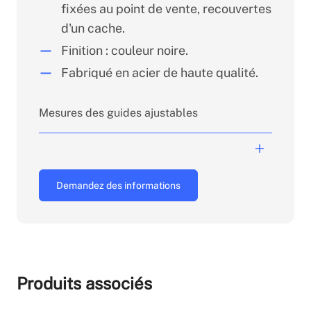
fixées au point de vente, recouvertes
d'un cache.
Finition : couleur noire.
Fabriqué en acier de haute qualité.
Mesures des guides ajustables
Largeur : minimum 65 mm -
Demandez des informations
maximum 145 mm.
Longueur : minimum 166 mm -
maximum 202 mm.
Produits associés