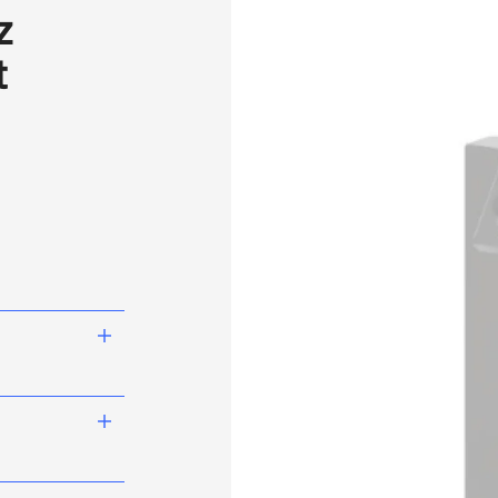
z
t
 pour une
niverselles de