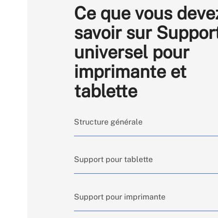
Ce que vous deve
savoir sur Suppor
universel pour
imprimante et
tablette
Structure générale
Support pour tablette
Hauteur totale : 420 mm (conçu
utilisation sur bureau).
Support pour imprimante
Largeur totale : 175 mm.
Compatible avec les tablettes u
Profondeur totale : 274,51 mm.