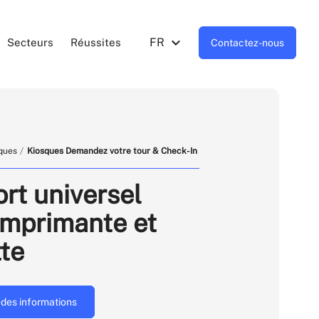
FR
Secteurs
Réussites
Contactez-nous
ques
Kiosques Demandez votre tour & Check-In
rt universel
imprimante et
tte
des informations