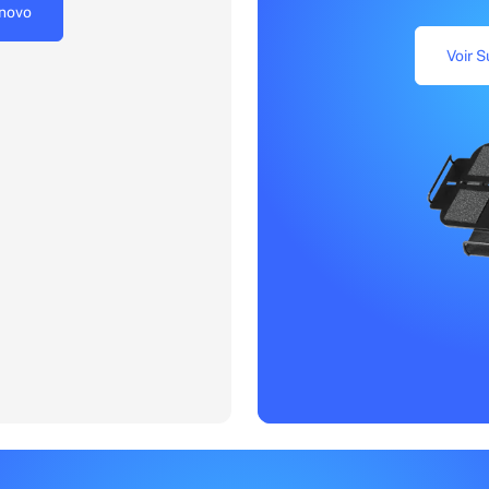
enovo
Voir S