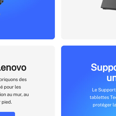
Lenovo
Suppo
un
briquons des
é pour les
Le Support 
ion au mur, au
tablettes T
 pied.
protéger la