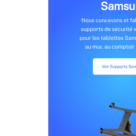
Samsu
Nous concevons et fa
supports de sécurité v
pour les tablettes Sam
au mur, au comptoir 
Voir Supports S