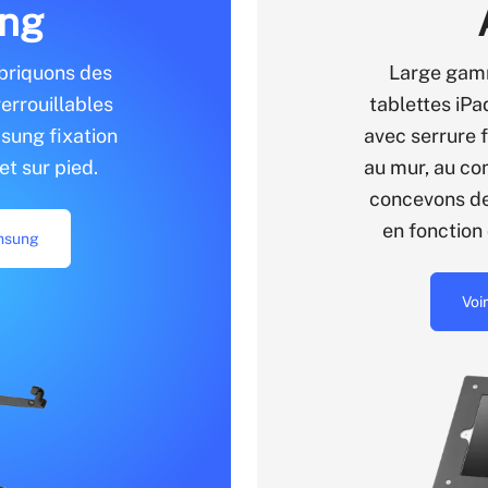
ng
briquons des
Large gam
errouillables
tablettes iPa
sung fixation
avec serrure f
et sur pied.
au mur, au co
concevons de
en fonction 
amsung
Voi