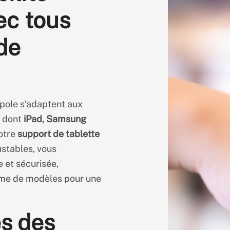
ec tous
de
ole s’adaptent aux
, dont
iPad, Samsung
notre
support de tablette
stables, vous
e et sécurisée,
me de modèles pour une
s des