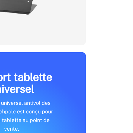
rt tablette
iversel
universel antivol des
echpole est conçu pour
 tablette au point de
vente.