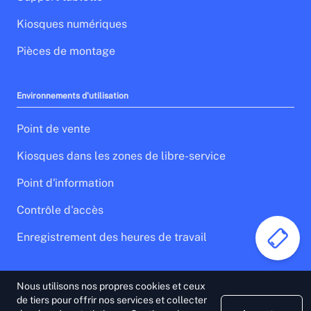
Kiosques numériques
Pièces de montage
Environnements d'utilisation
Point de vente
Kiosques dans les zones de libre-service
Point d'information
Contrôle d'accès
Enregistrement des heures de travail
Nous utilisons nos propres cookies et ceux
Note légale
Politique de confidentialité
de tiers pour offrir nos services et collecter
Politique des cookies