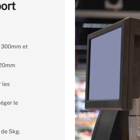
port
re 300mm et
 320mm
 les
éger le
 de 5kg.