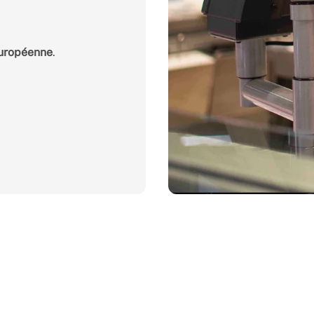
uropéenne
.