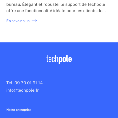
bureau. Élégant et robuste, le support de techpole
offre une fonctionnalité idéale pour les clients de
tous les commerces, facilitant la capture de la
En savoir plus
signature grâce à l'inclinaison de 180° et à la
rotation de 330°.
Tel. 09 70 01 91 14
info@techpole.fr
Notre entreprise