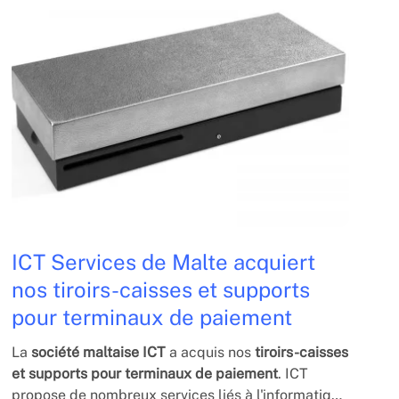
ICT Services de Malte acquiert
nos tiroirs-caisses et supports
pour terminaux de paiement
La
société maltaise ICT
a acquis nos
tiroirs-caisses
et supports pour terminaux de paiement
. ICT
propose de nombreux services liés à l'informatique