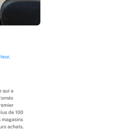
teur,
 qui a
Fornés
premier
plus de 100
s magasins
urs achats,