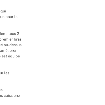
qui
un pour le
dent, tous 2
 premier bras
acé au-dessus
 améliorer
e est équipé
ur les
es
s caissiers/