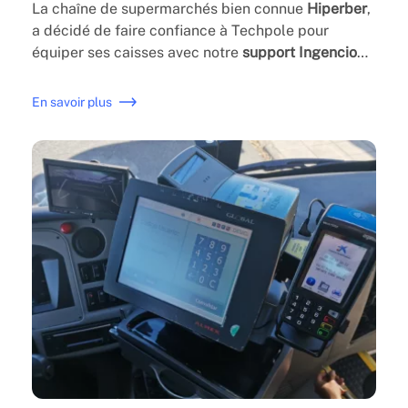
La chaîne de supermarchés bien connue
Hiperber
,
a décidé de faire confiance à Techpole pour
équiper ses caisses avec notre
support Ingencio
Lane 3000
. Facilitant et accélérant le processus
d'achat du client. Ses excellentes finitions
En savoir plus
garantissent la durabilité du support et sa
fonctionnalité parfaite.