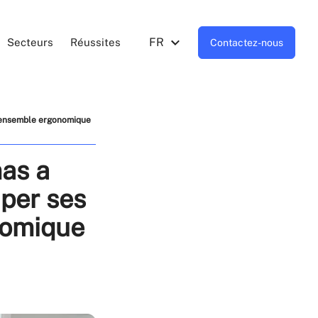
FR
Secteurs
Réussites
Contactez-nous
e ensemble ergonomique
as a
iper ses
nomique