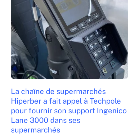
La chaîne de supermarchés
Hiperber a fait appel à Techpole
pour fournir son support Ingenico
Lane 3000 dans ses
supermarchés