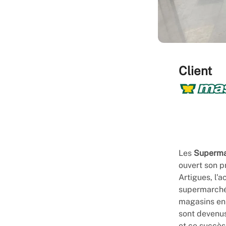
Client
Les
Superm
ouvert son p
Artigues, l'a
supermarché,
magasins en
sont devenus
et ce succès