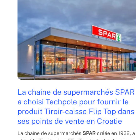
La chaîne de supermarchés SPAR
a choisi Techpole pour fournir le
produit Tiroir-caisse Flip Top dans
ses points de vente en Croatie
La chaîne de supermarchés
SPAR
créée en 1932, a