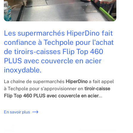
Les supermarchés HiperDino fait
confiance à Techpole pour l'achat
de tiroirs-caisses Flip Top 460
PLUS avec couvercle en acier
inoxydable.
La chaîne de supermarchés
HiperDino
a fait appel
à Techpole pour s'approvisionner en
t
iroir-caisse
Flip Top 460 PLUS avec couvercle en acier
inoxydable
. En harmonie avec l'acier du meuble de
caisse.
En savoir plus