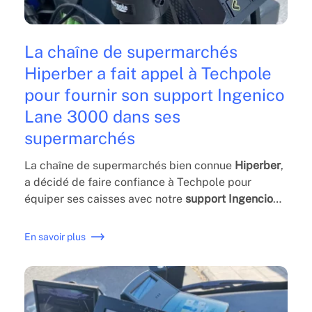
La chaîne de supermarchés
Hiperber a fait appel à Techpole
pour fournir son support Ingenico
Lane 3000 dans ses
supermarchés
La chaîne de supermarchés bien connue
Hiperber
,
a décidé de faire confiance à Techpole pour
équiper ses caisses avec notre
support Ingencio
Lane 3000
. Facilitant et accélérant le processus
d'achat du client. Ses excellentes finitions
En savoir plus
garantissent la durabilité du support et sa
fonctionnalité parfaite.