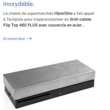
inoxydable.
La chaîne de supermarchés
HiperDino
a fait appel
à Techpole pour s'approvisionner en
t
iroir-caisse
Flip Top 460 PLUS avec couvercle en acier
inoxydable
. En harmonie avec l'acier du meuble de
caisse.
En savoir plus