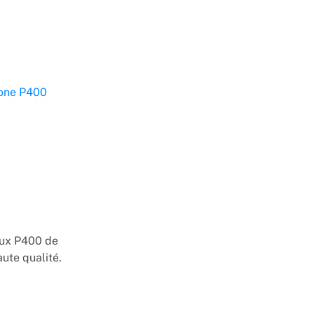
fone P400
aux P400 de
aute qualité.