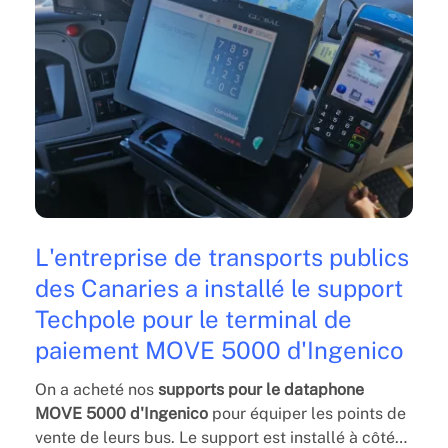
L'entreprise de transports publics
des Canaries a installé le support
Techpole pour le terminal de
paiement MOVE 5000 d'Ingenico
On
a acheté nos
supports pour le dataphone
MOVE 5000 d'Ingenico
pour équiper les points de
vente de leurs bus. Le support est installé à côté